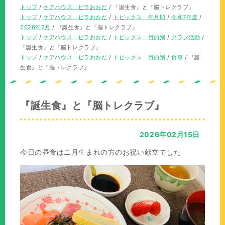
の
現
トップ
/
ケアハウス ビラおおだ
/
『誕生食』と『脳トレクラブ』
位
在
現
トップ
/
ケアハウス ビラおおだ
/
トピックス 年月順
/
令和7年度
/
置：
の
在
2026年2月
/
『誕生食』と『脳トレクラブ』
位
の
現
トップ
/
ケアハウス ビラおおだ
/
トピックス 目的別
/
クラブ活動
/
置：
位
在
『誕生食』と『脳トレクラブ』
置：
の
現
トップ
/
ケアハウス ビラおおだ
/
トピックス 目的別
/
食事
/
『誕
位
在
生食』と『脳トレクラブ』
置：
の
位
置：
『誕生食』と『脳トレクラブ』
2026年02月15日
今日の昼食はニ月生まれの方のお祝い献立でした