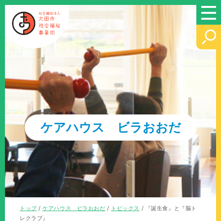
このページの本文へ
ケアハウス ビラおおだ
現
トップ
/
ケアハウス ビラおおだ
/
トピックス
/
『誕生食』と『脳ト
在
レクラブ』