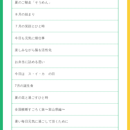
夏のご馳走「そうめん」
８月の始まり
７月の笑顔とひと時
今日も元気に畑仕事
楽しみながら脳を活性化
お弁当に詰める思い
今日は ス・イ・カ の日
7月の誕生食
夏の花と過ごすひと時
全国横断すごろく旅〜富山県編〜
暑い毎日元気に過ごして頂くために