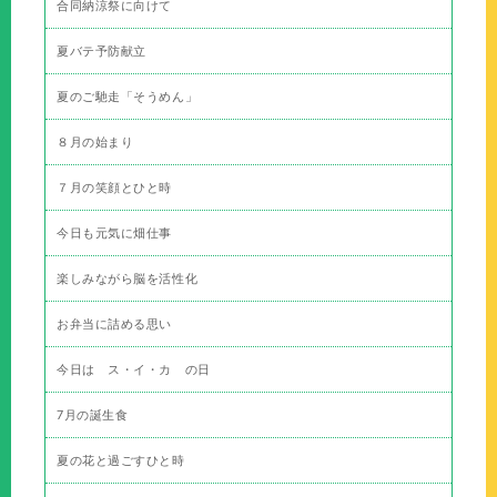
合同納涼祭に向けて
夏バテ予防献立
夏のご馳走「そうめん」
８月の始まり
７月の笑顔とひと時
今日も元気に畑仕事
楽しみながら脳を活性化
お弁当に詰める思い
今日は ス・イ・カ の日
7月の誕生食
夏の花と過ごすひと時