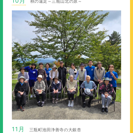
10月
秋の遠足～三瓶山北の原～
11月
三瓶町池田浄善寺の大銀杏