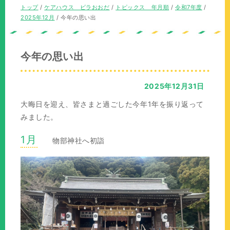
の
在
現
トップ
/
ケアハウス ビラおおだ
/
トピックス 年月順
/
令和7年度
/
位
の
在
2025年12月
/
今年の思い出
置：
位
の
置：
位
置：
今年の思い出
2025年12月31日
大晦日を迎え、皆さまと過ごした今年1年を振り返って
みました。
1月
物部神社へ初詣