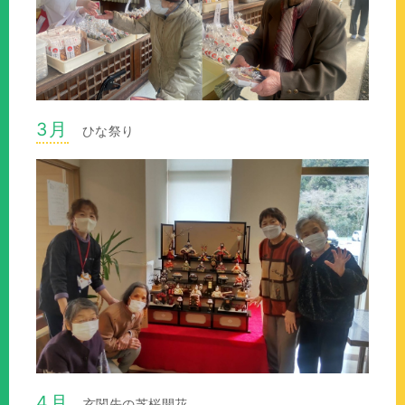
3月
ひな祭り
4月
玄関先の芝桜開花