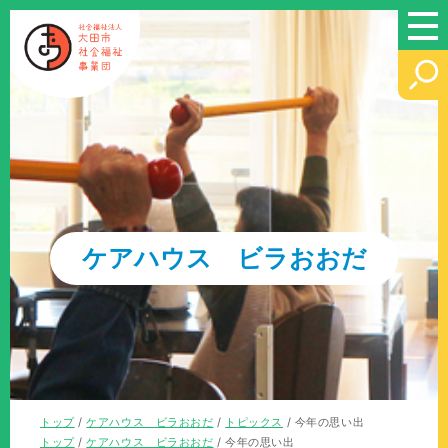
このページの本文へ
ケアハウス ビラおおだ
現
トップ
/
ケアハウス ビラおおだ
/
トピックス
/
今年の思い出
在
現
トップ
/
ケアハウス ビラおおだ
/
今年の思い出