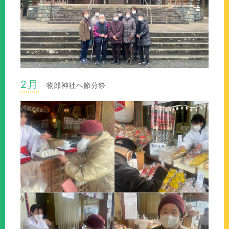
2月
物部神社へ節分祭