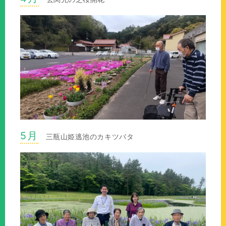
5月
三瓶山姫逃池のカキツバタ