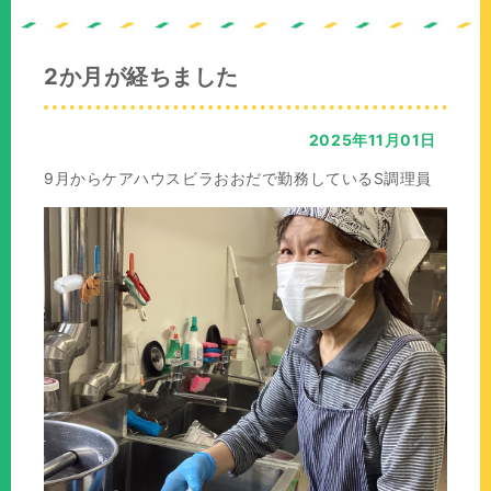
の
在
位
の
置：
位
2か月が経ちました
置：
2025年11月01日
9月からケアハウスビラおおだで勤務しているS調理員