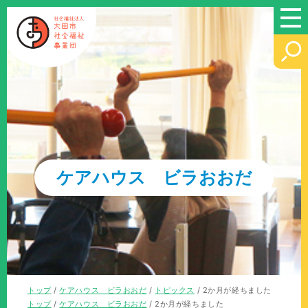
このページの本文へ
ケアハウス ビラおおだ
現
トップ
/
ケアハウス ビラおおだ
/
トピックス
/
2か月が経ちました
在
現
トップ
/
ケアハウス ビラおおだ
/
2か月が経ちました