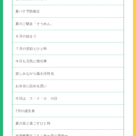
夏バテ予防献立
夏のご馳走「そうめん」
８月の始まり
７月の笑顔とひと時
今日も元気に畑仕事
楽しみながら脳を活性化
お弁当に詰める思い
今日は ス・イ・カ の日
7月の誕生食
夏の花と過ごすひと時
全国横断すごろく旅〜富山県編〜