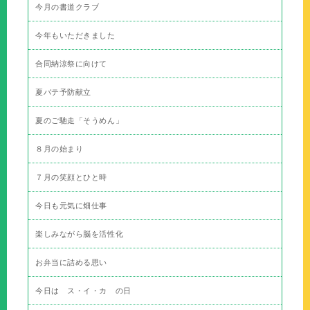
今月の書道クラブ
今年もいただきました
合同納涼祭に向けて
夏バテ予防献立
夏のご馳走「そうめん」
８月の始まり
７月の笑顔とひと時
今日も元気に畑仕事
楽しみながら脳を活性化
お弁当に詰める思い
今日は ス・イ・カ の日