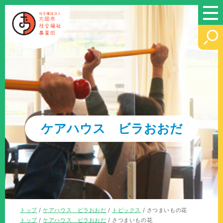
このページの本文へ
ケアハウス ビラおおだ
現
トップ
/
ケアハウス ビラおおだ
/
トピックス
/
さつまいもの花
在
現
トップ
/
ケアハウス ビラおおだ
/
さつまいもの花