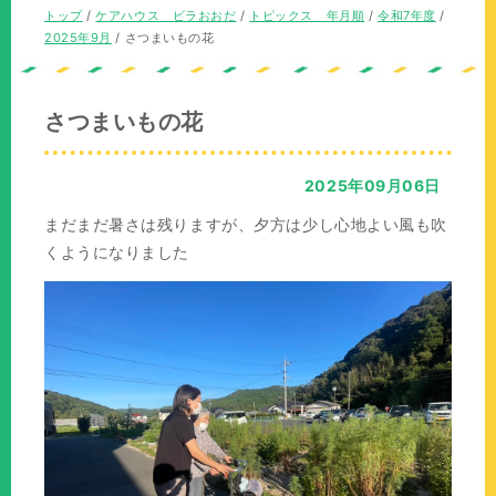
の
在
現
トップ
/
ケアハウス ビラおおだ
/
トピックス 年月順
/
令和7年度
/
位
の
在
2025年9月
/
さつまいもの花
置：
位
の
置：
位
置：
さつまいもの花
2025年09月06日
まだまだ暑さは残りますが、夕方は少し心地よい風も吹
くようになりました