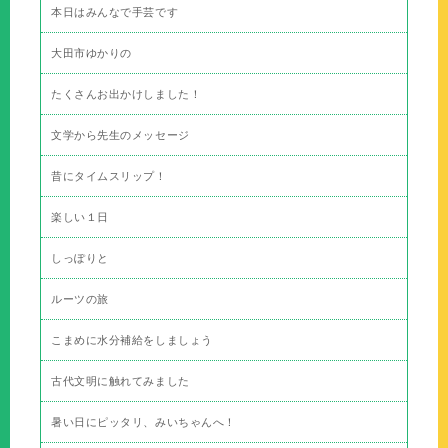
本日はみんなで手芸です
大田市ゆかりの
たくさんお出かけしました！
文学から先生のメッセージ
昔にタイムスリップ！
楽しい１日
しっぽりと
ルーツの旅
こまめに水分補給をしましょう
古代文明に触れてみました
暑い日にピッタリ、みいちゃんへ！