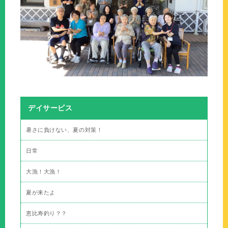
デイサービス
暑さに負けない、夏の対策！
日常
大漁！大漁！
夏が来たよ
恵比寿釣り？？