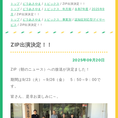
の
現
トップ
/
ビラあさやま
/
トピックス
/
ZIP出演決定！！
位
在
現
トップ
/
ビラあさやま
/
トピックス 年月順
/
令和7年度
/
2025年9
置：
の
在
月
/
ZIP出演決定！！
位
の
現
トップ
/
ビラあさやま
/
トピックス 事業別
/
認知症対応型デイサー
置：
位
在
ビス
/
ZIP出演決定！！
置：
の
位
置：
ZIP出演決定！！
2025年09月20日
ZIP（朝のニュース）への放送が決定ました！
期間は9/23（火）～9/26（金） 5：50～9：00で
す。
皆さん、是非お楽しみに～。