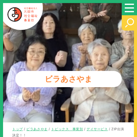
このページの本文へ
ビラあさやま
現
トップ
/
ビラあさやま
/
トピックス 事業別
/
デイサービス
/
ZIP出演
在
決定！！