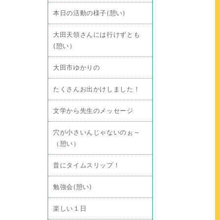
本日の活動の様子(憩い)
大田天領さんには行けずとも
(憩い）
大田市ゆかりの
たくさんお出かけしました！
文学から先生のメッセージ
穴が小さいんじゃないのぉ～
（憩い）
昔にタイムスリップ！
勉強会(憩い)
楽しい１日