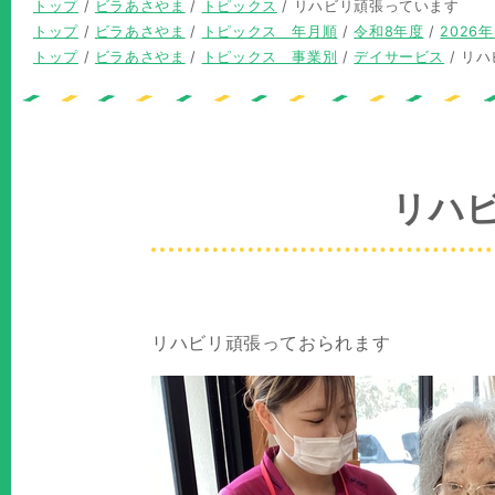
現
トップ
/
ビラあさやま
/
トピックス
/
リハビリ頑張っています
在
現
トップ
/
ビラあさやま
/
トピックス 年月順
/
令和8年度
/
2026
の
在
現
トップ
/
ビラあさやま
/
トピックス 事業別
/
デイサービス
/
リハ
位
の
在
置：
位
の
置：
位
置：
リハ
リハビリ頑張っておられます