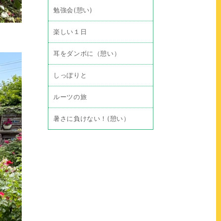
勉強会(憩い)
楽しい１日
耳をダンボに（憩い）
しっぽりと
ルーツの旅
暑さに負けない！(憩い）