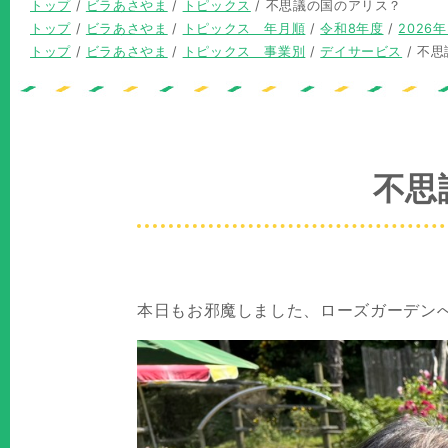
現
トップ
/
ビラあさやま
/
トピックス
/
不思議の国のアリス？
在
現
トップ
/
ビラあさやま
/
トピックス 年月順
/
令和8年度
/
2026
の
在
現
トップ
/
ビラあさやま
/
トピックス 事業別
/
デイサービス
/
不思
位
の
在
置：
位
の
置：
位
置：
不思
本日もお邪魔しました、ローズガーデン