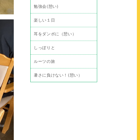
勉強会(憩い)
楽しい１日
耳をダンボに（憩い）
しっぽりと
ルーツの旅
暑さに負けない！(憩い）