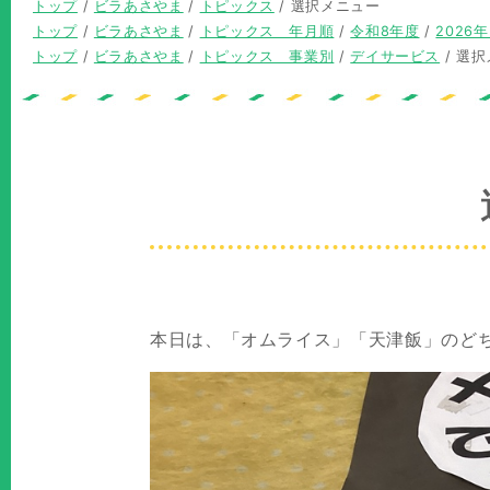
現
トップ
/
ビラあさやま
/
トピックス
/
選択メニュー
在
現
トップ
/
ビラあさやま
/
トピックス 年月順
/
令和8年度
/
2026
の
在
現
トップ
/
ビラあさやま
/
トピックス 事業別
/
デイサービス
/
選択
位
の
在
置：
位
の
置：
位
置：
本日は、「オムライス」「天津飯」のど