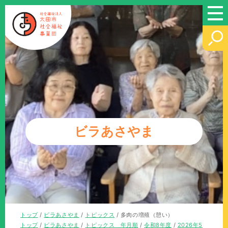
このページの本文へ
ビラあさやま
現
トップ
/
ビラあさやま
/
トピックス
/
多肉の増殖（憩い）
在
現
トップ
/
ビラあさやま
/
トピックス 年月順
/
令和8年度
/
2026年5