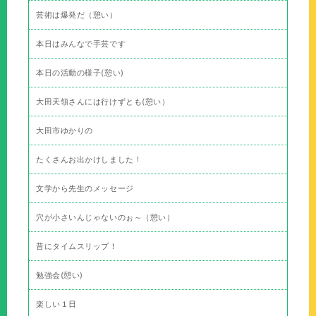
芸術は爆発だ（憩い）
本日はみんなで手芸です
本日の活動の様子(憩い)
大田天領さんには行けずとも(憩い）
大田市ゆかりの
たくさんお出かけしました！
文学から先生のメッセージ
穴が小さいんじゃないのぉ～（憩い）
昔にタイムスリップ！
勉強会(憩い)
楽しい１日