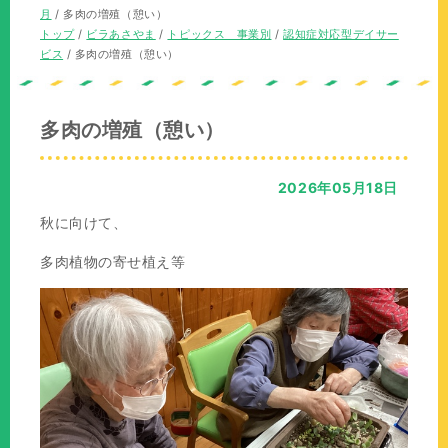
の
在
月
/
多肉の増殖（憩い）
位
の
現
トップ
/
ビラあさやま
/
トピックス 事業別
/
認知症対応型デイサー
置：
位
在
ビス
/
多肉の増殖（憩い）
置：
の
位
置：
多肉の増殖（憩い）
2026年05月18日
秋に向けて、
多肉植物の寄せ植え等