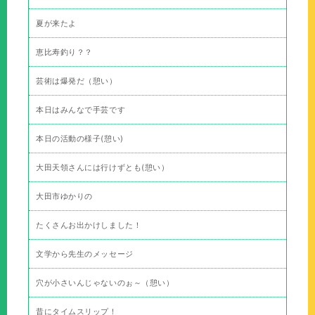
夏が来たよ
恵比寿釣り？？
芸術は爆発だ（憩い）
本日はみんなで手芸です
本日の活動の様子(憩い)
大田天領さんには行けずとも(憩い）
大田市ゆかりの
たくさんお出かけしました！
文学から先生のメッセージ
穴が小さいんじゃないのぉ～（憩い）
昔にタイムスリップ！