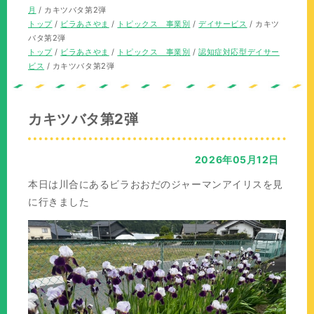
の
在
月
/
カキツバタ第2弾
位
の
現
トップ
/
ビラあさやま
/
トピックス 事業別
/
デイサービス
/
カキツ
置：
位
在
バタ第2弾
置：
の
現
トップ
/
ビラあさやま
/
トピックス 事業別
/
認知症対応型デイサー
位
在
ビス
/
カキツバタ第2弾
置：
の
位
置：
カキツバタ第2弾
2026年05月12日
本日は川合にあるビラおおだのジャーマンアイリスを見
に行きました