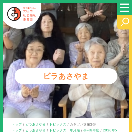
このページの本文へ
ビラあさやま
現
トップ
/
ビラあさやま
/
トピックス
/
カキツバタ第2弾
在
現
トップ
/
ビラあさやま
/
トピックス 年月順
/
令和8年度
/
2026年5