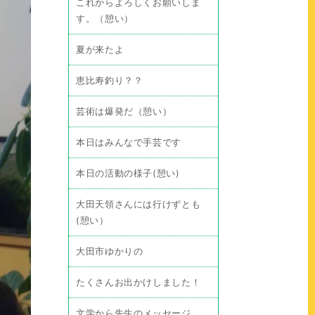
これからよろしくお願いしま
す。（憩い）
夏が来たよ
恵比寿釣り？？
芸術は爆発だ（憩い）
本日はみんなで手芸です
本日の活動の様子(憩い)
大田天領さんには行けずとも
(憩い）
大田市ゆかりの
たくさんお出かけしました！
文学から先生のメッセージ