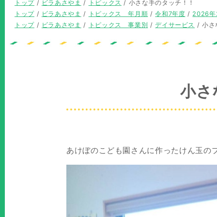
現
トップ
/
ビラあさやま
/
トピックス
/
小さな手のタッチ！！
在
現
トップ
/
ビラあさやま
/
トピックス 年月順
/
令和7年度
/
2026年
の
在
現
トップ
/
ビラあさやま
/
トピックス 事業別
/
デイサービス
/
小さ
位
の
在
置：
位
の
置：
位
置：
小さ
あけぼのこども園さんに作ったけん玉の