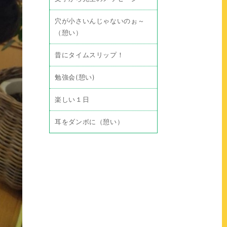
穴が小さいんじゃないのぉ～
（憩い）
昔にタイムスリップ！
勉強会(憩い)
楽しい１日
耳をダンボに（憩い）