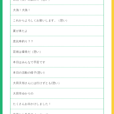
大漁！大漁！
これからよろしくお願いします。（憩い）
夏が来たよ
恵比寿釣り？？
芸術は爆発だ（憩い）
本日はみんなで手芸です
本日の活動の様子(憩い)
大田天領さんには行けずとも(憩い）
大田市ゆかりの
たくさんお出かけしました！