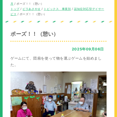
の
在
月
/
ポーズ！！（憩い）
位
の
現
トップ
/
ビラあさやま
/
トピックス 事業別
/
認知症対応型デイサー
置：
位
在
ビス
/
ポーズ！！（憩い）
置：
の
位
置：
ポーズ！！（憩い）
2025年09月06日
ゲームにて、団扇を使って物を運ぶゲームを始めまし
た。