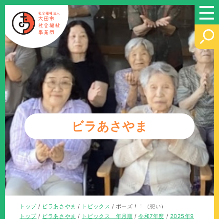
このページの本文へ
ビラあさやま
現
トップ
/
ビラあさやま
/
トピックス
/
ポーズ！！（憩い）
在
現
トップ
/
ビラあさやま
/
トピックス 年月順
/
令和7年度
/
2025年9