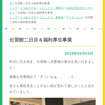
の
在
月
/
伝習館二日目＆福利厚生事業
位
の
現
トップ
/
ビラあさやま
/
トピックス 事業別
/
認知症対応型デイサー
置：
位
在
ビス
/
伝習館二日目＆福利厚生事業
置：
の
現
トップ
/
ビラあさやま
/
トピックス 事業別
/
デイサービス
/
伝習館
位
在
二日目＆福利厚生事業
置：
の
位
置：
伝習館二日目＆福利厚生事業
2025年09月05日
昨日に引き続き、伝習館へ水墨画の展示を見に行きまし
た！
素敵な水墨画みて「すごいなぁ、、、」と。
皆さん普段見ることがない絵が見れて楽しかったと話さ
れていました。