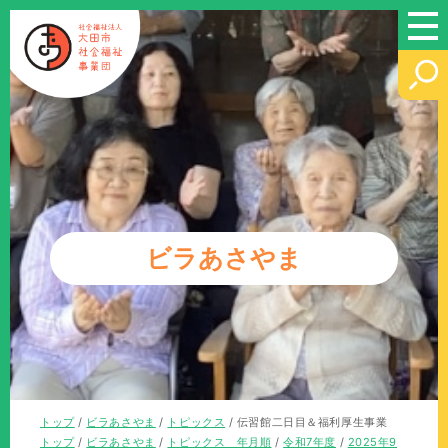
このページの本文へ
ビラあさやま
現
トップ
/
ビラあさやま
/
トピックス
/
伝習館二日目＆福利厚生事業
在
現
トップ
/
ビラあさやま
/
トピックス 年月順
/
令和7年度
/
2025年9