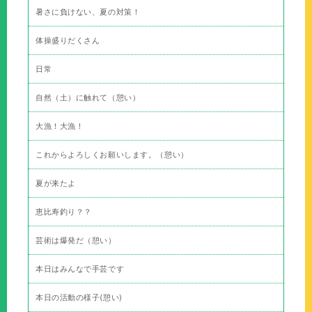
暑さに負けない、夏の対策！
体操盛りだくさん
日常
自然（土）に触れて（憩い）
大漁！大漁！
これからよろしくお願いします。（憩い）
夏が来たよ
恵比寿釣り？？
芸術は爆発だ（憩い）
本日はみんなで手芸です
本日の活動の様子(憩い)