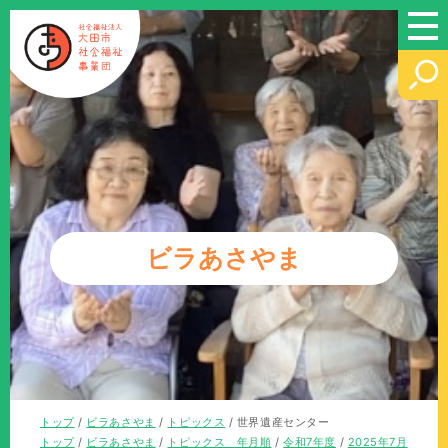
このページの本文へ
ビラあさやま
現
トップ
/
ビラあさやま
/
トピックス
/
世界遺産センター
在
現
トップ
/
ビラあさやま
/
トピックス 年月順
/
令和7年度
/
2025年7月