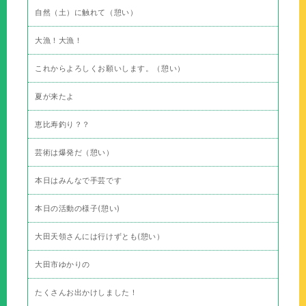
自然（土）に触れて（憩い）
大漁！大漁！
これからよろしくお願いします。（憩い）
夏が来たよ
恵比寿釣り？？
芸術は爆発だ（憩い）
本日はみんなで手芸です
本日の活動の様子(憩い)
大田天領さんには行けずとも(憩い）
大田市ゆかりの
たくさんお出かけしました！