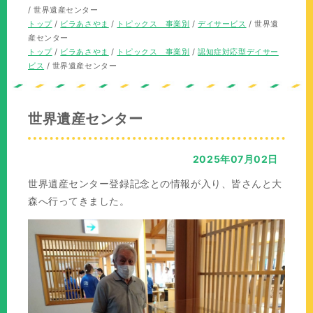
の
在
/
世界遺産センター
位
の
現
トップ
/
ビラあさやま
/
トピックス 事業別
/
デイサービス
/
世界遺
置：
位
在
産センター
置：
の
現
トップ
/
ビラあさやま
/
トピックス 事業別
/
認知症対応型デイサー
位
在
ビス
/
世界遺産センター
置：
の
位
置：
世界遺産センター
2025年07月02日
世界遺産センター登録記念との情報が入り、皆さんと大
森へ行ってきました。