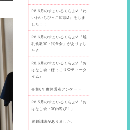
R8.6月のすまいるくらぶ♪『わ
いわいちびっこ広場♪』をしま
した！！
R8.6月のすまいるくらぶ♪『離
乳食教室・試食会』がありまし
た☆
R8.6月のすまいるくらぶ♪『お
はなし会・ほっこり♡ティータ
イム』
令和8年度保護者アンケート
R8.5月のすまいるくらぶ♪『お
はなし会・室内遊び！』
避難訓練がありました。