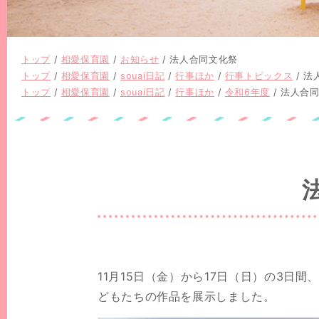
現
トップ
/
相愛保育園
/
お知らせ
/
法人合同文化祭
在
現
トップ
/
相愛保育園
/
souai日記
/
行事ほか
/
行事トピックス
/
法
の
在
現
トップ
/
相愛保育園
/
souai日記
/
行事ほか
/
令和6年度
/
法人合
位
の
在
置：
位
の
置：
位
置：
11月15日（金）から17日（日）の3
どもたちの作品を展示しました。