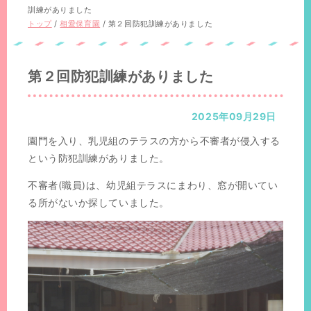
置：
位
在
訓練がありました
置：
の
現
トップ
/
相愛保育園
/
第２回防犯訓練がありました
位
在
置：
の
位
第２回防犯訓練がありました
置：
2025年09月29日
園門を入り、乳児組のテラスの方から不審者が侵入する
という防犯訓練がありました。
不審者(職員)は、幼児組テラスにまわり、窓が開いてい
る所がないか探していました。