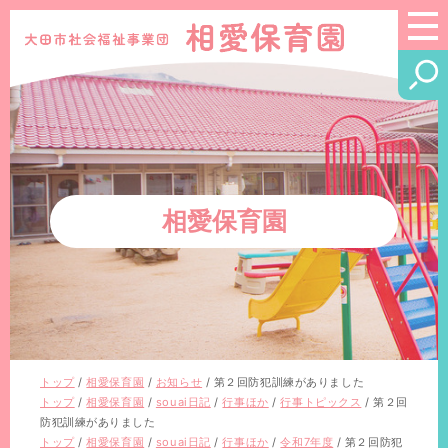
このページの本文へ
相愛保育園
現
トップ
/
相愛保育園
/
お知らせ
/
第２回防犯訓練がありました
在
現
トップ
/
相愛保育園
/
souai日記
/
行事ほか
/
行事トピックス
/
第２回
の
在
防犯訓練がありました
位
の
現
トップ
/
相愛保育園
/
souai日記
/
行事ほか
/
令和7年度
/
第２回防犯