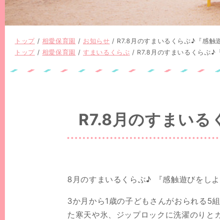
現
トップ
/
相愛保育園
/
お知らせ
/
R7.8月のすまいるくらぶ♪『感
在
現
トップ
/
相愛保育園
/
すまいるくらぶ
/
R7.8月のすまいるくらぶ
の
在
位
の
置：
位
置：
R7.8月のすまい
8月のすまいるくらぶ♪ 『感触遊びをし
3か月から1歳の子どもさんがおられる5
た寒天や氷、ジップロックに洗濯のりと