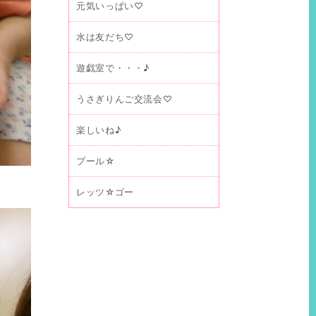
元気いっぱい♡
水は友だち♡
遊戯室で・・・♪
うさぎりんご交流会♡
楽しいね♪
プール☆
レッツ☆ゴー