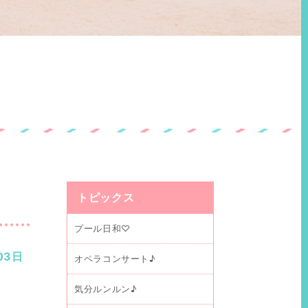
トピックス
プール日和♡
03日
オペラコンサート♪
気分ルンルン♪