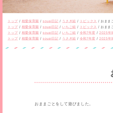
現
トップ
/
相愛保育園
/
souai日記
/
うさぎ組
/
トピックス
/
おまま
在
現
トップ
/
相愛保育園
/
souai日記
/
いちご組
/
トピックス
/
おまま
の
在
現
トップ
/
相愛保育園
/
souai日記
/
いちご組
/
令和7年度
/
2025年
位
の
在
現
トップ
/
相愛保育園
/
souai日記
/
うさぎ組
/
令和7年度
/
2025年
置：
位
の
在
置：
位
の
置：
位
置：
おままごとをして遊びました。