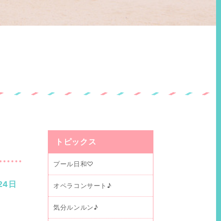
トピックス
プール日和♡
24日
オペラコンサート♪
気分ルンルン♪