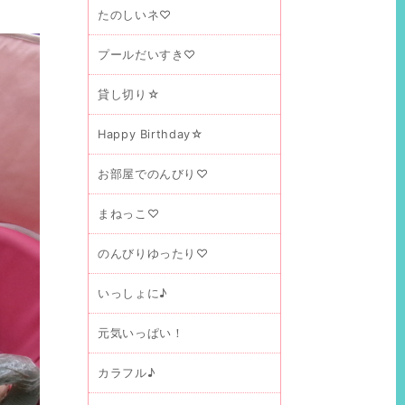
たのしいネ♡
プールだいすき♡
貸し切り☆
Happy Birthday☆
お部屋でのんびり♡
まねっこ♡
のんびりゆったり♡
いっしょに♪
元気いっぱい！
カラフル♪