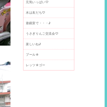
元気いっぱい♡
水は友だち♡
遊戯室で・・・♪
うさぎりんご交流会♡
楽しいね♪
プール☆
レッツ☆ゴー