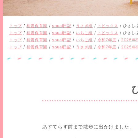
現
トップ
/
相愛保育園
/
souai日記
/
うさぎ組
/
トピックス
/
ひさし
在
現
トップ
/
相愛保育園
/
souai日記
/
いちご組
/
トピックス
/
ひさし
の
在
現
トップ
/
相愛保育園
/
souai日記
/
いちご組
/
令和7年度
/
2025年
位
の
在
現
トップ
/
相愛保育園
/
souai日記
/
うさぎ組
/
令和7年度
/
2025年
置：
位
の
在
置：
位
の
置：
位
置：
あすてらす前まで散歩に出かけました。