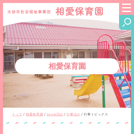
このページの本文へ
相愛保育園
現
トップ
/
相愛保育園
/
souai日記
/
行事ほか
/
行事トピックス
在
の
位