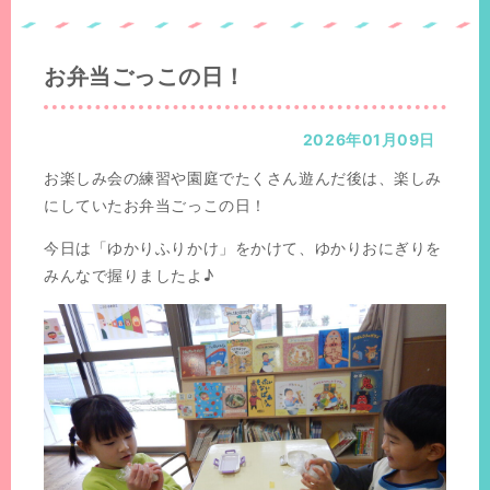
置：
の
位
置：
お弁当ごっこの日！
2026年01月09日
お楽しみ会の練習や園庭でたくさん遊んだ後は、楽しみ
にしていたお弁当ごっこの日！
今日は「ゆかりふりかけ」をかけて、ゆかりおにぎりを
みんなで握りましたよ♪