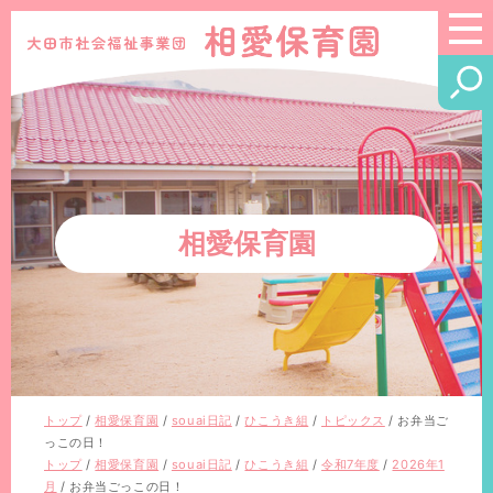
このページの本文へ
相愛保育園
現
トップ
/
相愛保育園
/
souai日記
/
ひこうき組
/
トピックス
/
お弁当ご
在
っこの日！
の
現
トップ
/
相愛保育園
/
souai日記
/
ひこうき組
/
令和7年度
/
2026年1
位
在
月
/
お弁当ごっこの日！