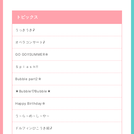
トピックス
うっきうき♪
オペラコンサート♪
GO GO!!SUMMER☆
Ｓｐｌａｓｈ!!
Bubble part2☆
★Bubble♡Bubble★
Happy Birthday☆
う～ら～め～し～や～
ドルフィンひこうき組♪