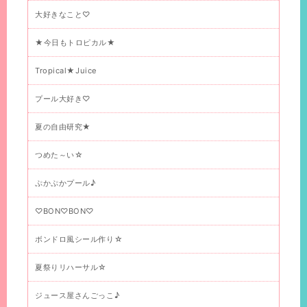
大好きなこと♡
★今日もトロピカル★
Tropical★Juice
プール大好き♡
夏の自由研究★
つめた～い☆
ぷかぷかプール♪
♡BON♡BON♡
ボンドロ風シール作り☆
夏祭りリハーサル☆
ジュース屋さんごっこ♪