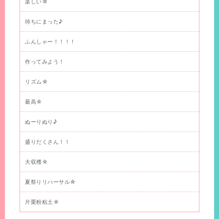
楽しい☆
待ちにまった♪
ふんしゃー！！！！
作ってみよう！
リズム☆
最高☆
ぬーりぬり♪
盛りだくさん！！
大収穫☆
夏祭りリハーサル☆
片栗粉粘土☆