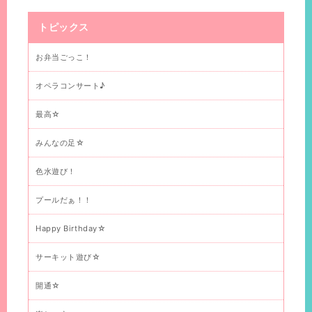
トピックス
お弁当ごっこ！
オペラコンサート♪
最高☆
みんなの足☆
色水遊び！
プールだぁ！！
Happy Birthday☆
サーキット遊び☆
開通☆