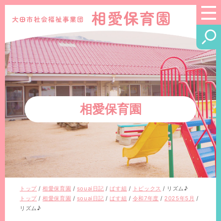
このページの本文へ
相愛保育園
現
トップ
/
相愛保育園
/
souai日記
/
ばす組
/
トピックス
/
リズム♪
在
現
トップ
/
相愛保育園
/
souai日記
/
ばす組
/
令和7年度
/
2025年5月
/
の
在
リズム♪
位
の