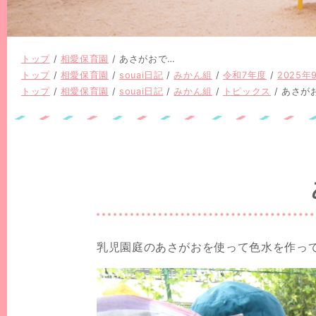
現
トップ
/
相愛保育園
/
あさがおで…
在
現
トップ
/
相愛保育園
/
souai日記
/
みかん組
/
令和7年度
/
2025年
の
在
現
トップ
/
相愛保育園
/
souai日記
/
みかん組
/
トピックス
/
あさが
位
の
在
置：
位
の
置：
位
置：
乳児園庭のあさがおを使って色水を作っ