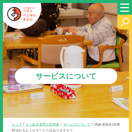
このページの本文へ
サービスについて
現
トップ
/
よくある質問と回答集
/
サービスについて
/
[高齢者福祉]短期
在
間泊れるようなサービスはありますか？