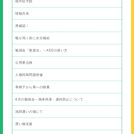
熱中症予防
情報共有
再確認！
喉が渇く前に水分補給
勉強会「救急法」～AEDの使い方
公用車点検
人権同和問題研修
車椅子から車への移乗
6月の勉強会～身体拘束・虐待防止について
池田通いの場にて
買い物支援