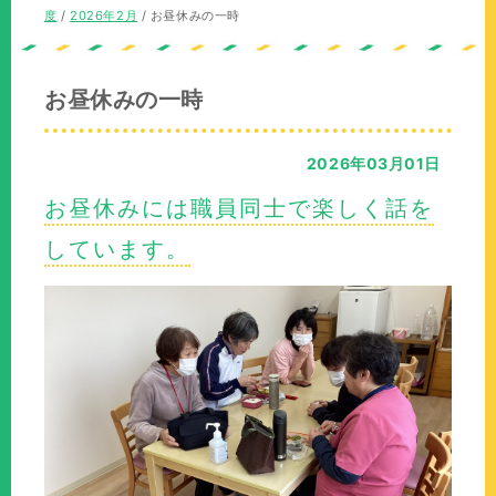
の
在
度
/
2026年2月
/
お昼休みの一時
位
の
置：
位
置：
お昼休みの一時
2026年03月01日
お昼休みには職員同士で楽しく話を
しています。