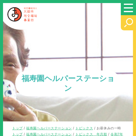
このページの本文へ
福寿園ヘルパーステーショ
ン
現
トップ
/
福寿園ヘルパーステーション
/
トピックス
/
お昼休みの一時
在
現
トップ
/
福寿園ヘルパーステーション
/
トピックス 年月順
/
令和7年