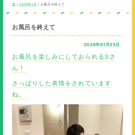
の
在
度
/
2026年1月
/
お風呂を終えて
位
の
置：
位
置：
お風呂を終えて
2026年01月25日
お風呂を楽しみにしておられるSさ
ん！
さっぱりした表情をされています
ね。