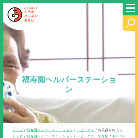
このページの本文へ
福寿園ヘルパーステーショ
ン
現
トップ
/
福寿園ヘルパーステーション
/
トピックス
/
お風呂を終えて
在
現
トップ
/
福寿園ヘルパーステーション
/
トピックス 年月順
/
令和7年