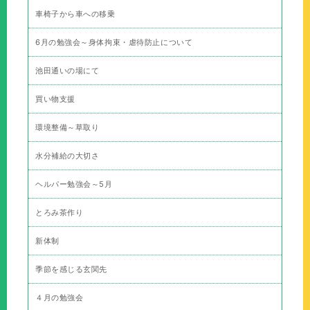
車椅子から車への移乗
6月の勉強会～身体拘束・虐待防止について
池田通いの場にて
買い物支援
環境整備～草取り
水分補給の大切さ
ヘルパー勉強会～5月
とろみ茶作り
新体制
季節を感じる玄関先
４月の勉強会