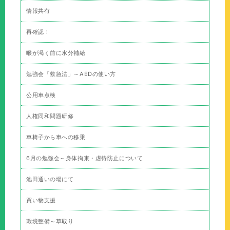
情報共有
再確認！
喉が渇く前に水分補給
勉強会「救急法」～AEDの使い方
公用車点検
人権同和問題研修
車椅子から車への移乗
6月の勉強会～身体拘束・虐待防止について
池田通いの場にて
買い物支援
環境整備～草取り