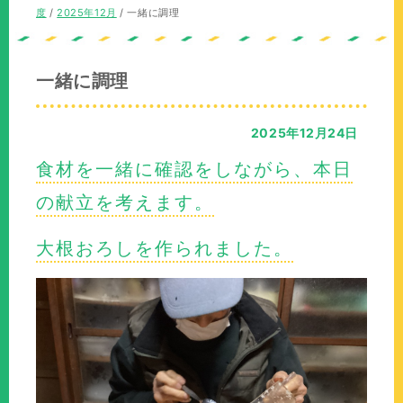
の
在
度
/
2025年12月
/
一緒に調理
位
の
置：
位
置：
一緒に調理
2025年12月24日
食材を一緒に確認をしながら、本日
の献立を考えます。
大根おろしを作られました。