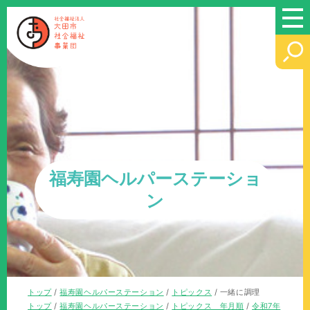
このページの本文へ
福寿園ヘルパーステーショ
ン
現
トップ
/
福寿園ヘルパーステーション
/
トピックス
/
一緒に調理
在
現
トップ
/
福寿園ヘルパーステーション
/
トピックス 年月順
/
令和7年