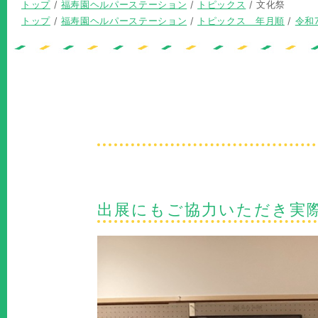
現
トップ
/
福寿園ヘルパーステーション
/
トピックス
/
文化祭
在
現
トップ
/
福寿園ヘルパーステーション
/
トピックス 年月順
/
令和
の
在
位
の
置：
位
置：
出展にもご協力いただき実