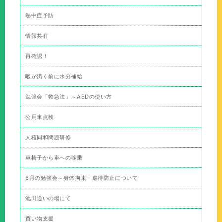
熱中症予防
情報共有
再確認！
喉が渇く前に水分補給
勉強会「救急法」～AEDの使い方
公用車点検
人権同和問題研修
車椅子から車への移乗
6月の勉強会～身体拘束・虐待防止について
池田通いの場にて
買い物支援