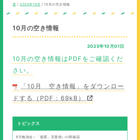
の
在
度
/
2025年10月
/
10月の空き情報
位
の
置：
位
置：
10月の空き情報
2025年10月01日
10月の空き情報はPDFをご確認くだ
さい。
「10月 空き情報」をダウンロー
ドする（PDF：69kB）
トピックス
8月勉強会～「接遇」言葉使いの再確認