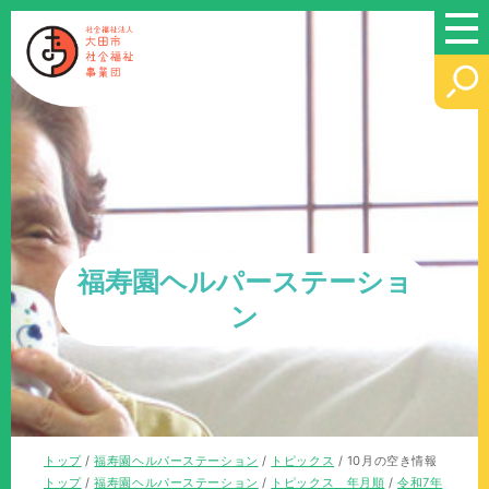
このページの本文へ
福寿園ヘルパーステーショ
ン
現
トップ
/
福寿園ヘルパーステーション
/
トピックス
/
10月の空き情報
在
現
トップ
/
福寿園ヘルパーステーション
/
トピックス 年月順
/
令和7年