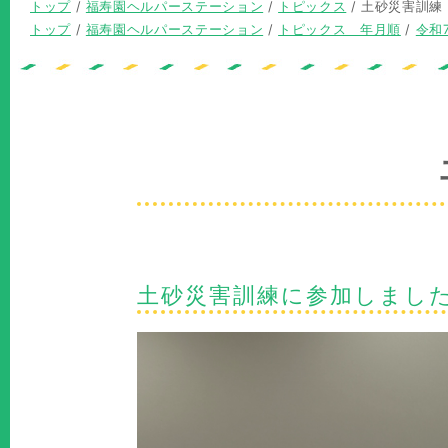
現
トップ
/
福寿園ヘルパーステーション
/
トピックス
/
土砂災害訓練
在
現
トップ
/
福寿園ヘルパーステーション
/
トピックス 年月順
/
令和
の
在
位
の
置：
位
置：
土砂災害訓練に参加しまし