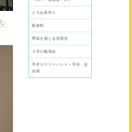
とろみ茶作り
し
新体制
季節を感じる玄関先
４月の勉強会
手作りケリーパット～手浴・足
浴用