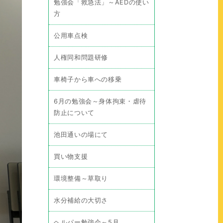
勉強会「救急法」～AEDの使い
方
公用車点検
人権同和問題研修
車椅子から車への移乗
6月の勉強会～身体拘束・虐待
防止について
池田通いの場にて
買い物支援
環境整備～草取り
水分補給の大切さ
ヘルパー勉強会～5月