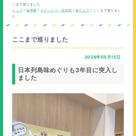
の
在
こまで巡りました
位
の
現
トップ
/
福寿園
/
トピックス 目的別
/
食だより
/
ここまで巡りまし
置：
位
在
た
置：
の
位
置：
ここまで巡りました
2026年05月15日
日本列島味めぐりも3年目に突入し
ました