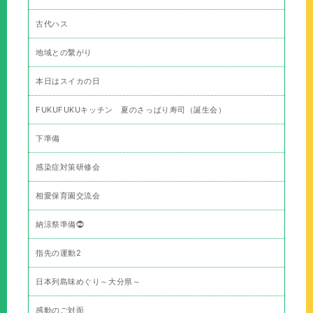
古代ハス
地域との繋がり
本日はスイカの日
FUKUFUKUキッチン 夏のさっぱり寿司（誕生会）
下準備
感染症対策研修会
相愛保育園交流会
納涼祭準備⓶
指先の運動2
日本列島味めぐり～大分県～
感動のご対面