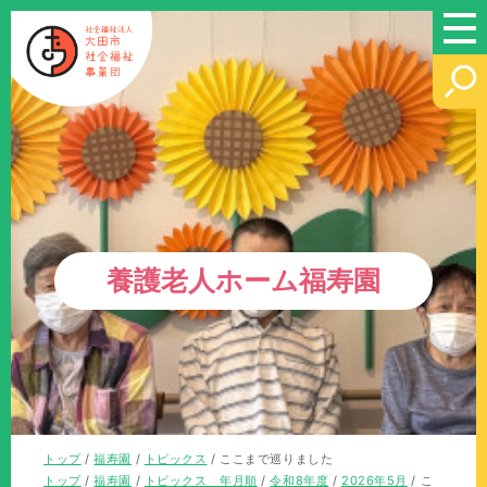
このページの本文へ
養護老人ホーム福寿園
現
トップ
/
福寿園
/
トピックス
/
ここまで巡りました
在
現
トップ
/
福寿園
/
トピックス 年月順
/
令和8年度
/
2026年5月
/
こ