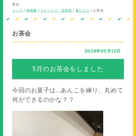
の
在
茶会
位
の
現
トップ
/
福寿園
/
トピックス 目的別
/
食だより
/
お茶会
置：
位
在
置：
の
位
お茶会
置：
2026年05月12日
5月のお茶会をしました
今回のお菓子は…あんこを練り、丸めて
何ができるのかな？？