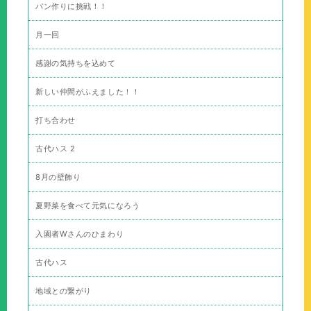
パン作りに挑戦！！
月一回
感謝の気持ちを込めて
新しい仲間がふえました！！
打ち合わせ
古代ハス 2
8月の壁飾り
夏野菜を食べて元気になろう
入園者Wさんのひまわり
古代ハス
地域との繋がり