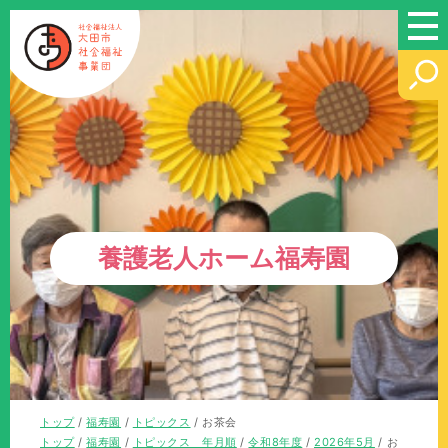
このページの本文へ
養護老人ホーム福寿園
現
トップ
/
福寿園
/
トピックス
/
お茶会
在
現
トップ
/
福寿園
/
トピックス 年月順
/
令和8年度
/
2026年5月
/
お