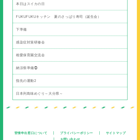
本日はスイカの日
FUKUFUKUキッチン 夏のさっぱり寿司（誕生会）
下準備
感染症対策研修会
相愛保育園交流会
納涼祭準備⓶
指先の運動2
日本列島味めぐり～大分県～
苦情申出窓口について
プライバシーポリシー
サイトマップ
お問い合わせ