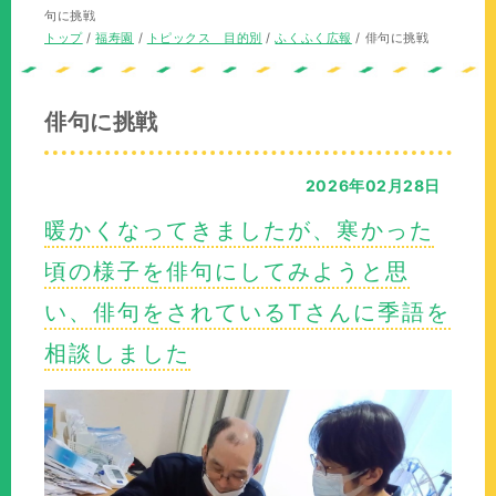
の
在
句に挑戦
位
の
現
トップ
/
福寿園
/
トピックス 目的別
/
ふくふく広報
/
俳句に挑戦
置：
位
在
置：
の
位
俳句に挑戦
置：
2026年02月28日
暖かくなってきましたが、寒かった
頃の様子を俳句にしてみようと思
い、俳句をされているTさんに季語を
相談しました