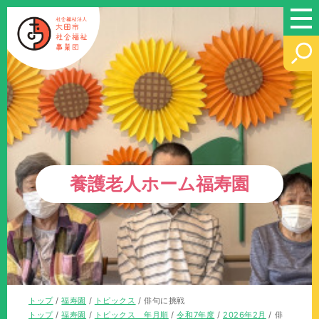
このページの本文へ
養護老人ホーム福寿園
現
トップ
/
福寿園
/
トピックス
/
俳句に挑戦
在
現
トップ
/
福寿園
/
トピックス 年月順
/
令和7年度
/
2026年2月
/
俳