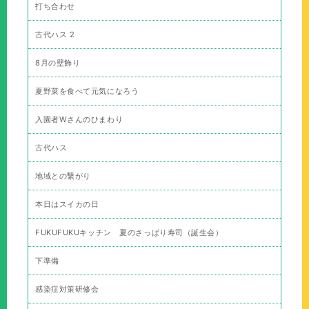
打ち合わせ
古代ハス 2
8月の壁飾り
夏野菜を食べて元気になろう
入園者Wさんのひまわり
古代ハス
地域との繋がり
本日はスイカの日
FUKUFUKUキッチン 夏のさっぱり寿司（誕生会）
下準備
感染症対策研修会