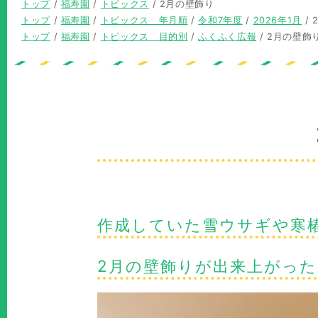
現
トップ
/
福寿園
/
トピックス
/
2月の壁飾り
在
現
トップ
/
福寿園
/
トピックス 年月順
/
令和7年度
/
2026年1月
/
の
在
現
トップ
/
福寿園
/
トピックス 目的別
/
ふくふく広報
/
2月の壁飾
位
の
在
置：
位
の
置：
位
置：
作成していた雪ウサギや寒
2月の壁飾りが出来上がっ