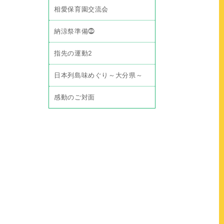
相愛保育園交流会
納涼祭準備⓶
指先の運動2
日本列島味めぐり～大分県～
感動のご対面