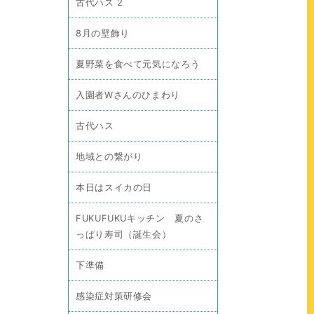
古代ハス 2
8月の壁飾り
夏野菜を食べて元気になろう
入園者Wさんのひまわり
古代ハス
地域との繋がり
本日はスイカの日
FUKUFUKUキッチン 夏のさ
っぱり寿司（誕生会）
下準備
感染症対策研修会