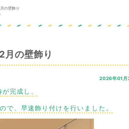
2月の壁飾り
り
2月の壁飾り
2026年01月
椿が完成し、
たので、早速飾り付けを行いました。