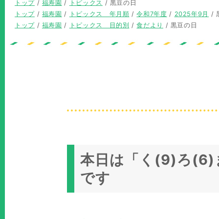
現
トップ
/
福寿園
/
トピックス
/
黒豆の日
在
現
トップ
/
福寿園
/
トピックス 年月順
/
令和7年度
/
2025年9月
/
の
在
現
トップ
/
福寿園
/
トピックス 目的別
/
食だより
/
黒豆の日
位
の
在
置：
位
の
置：
位
置：
本日は「く(9)ろ(
です