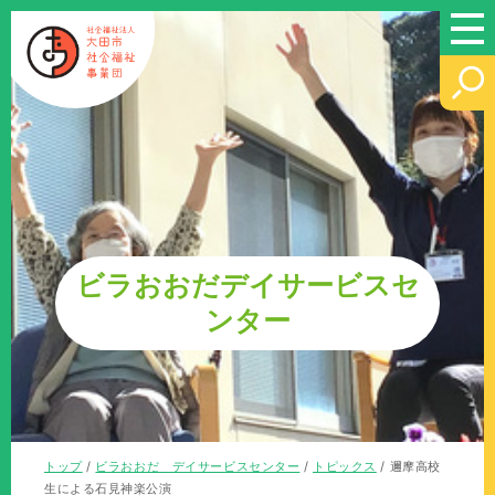
このページの本文へ
ビラおおだデイサービスセ
ンター
現
トップ
/
ビラおおだ デイサービスセンター
/
トピックス
/
邇摩高校
在
生による石見神楽公演