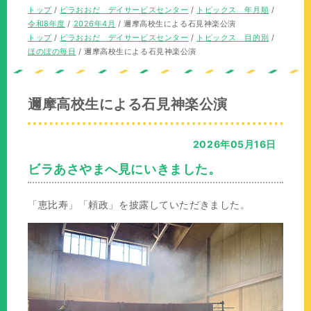
の
現
トップ
/
ビラおおだ デイサービスセンター
/
トピックス 年月順
/
位
在
令和8年度
/
2026年4月
/
邇摩高校生による石見神楽公演
置：
の
現
トップ
/
ビラおおだ デイサービスセンター
/
トピックス 目的別
/
位
在
ほのぼの毎日
/
邇摩高校生による石見神楽公演
置：
の
位
置：
邇摩高校生による石見神楽公演
2026年05月16日
ビラあさやまへ見にいきました。
「恵比寿」「頼政」を披露していただきました。