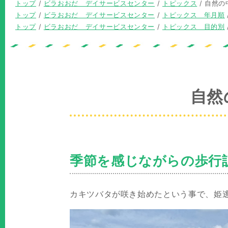
現
トップ
/
ビラおおだ デイサービスセンター
/
トピックス
/
自然の
在
現
トップ
/
ビラおおだ デイサービスセンター
/
トピックス 年月順
の
在
現
トップ
/
ビラおおだ デイサービスセンター
/
トピックス 目的別
位
の
在
置：
位
の
置：
位
置：
自然
季節を感じながらの歩行
カキツバタが咲き始めたという事で、姫