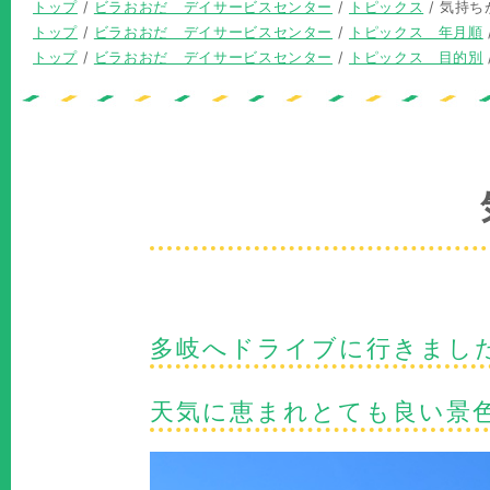
現
トップ
/
ビラおおだ デイサービスセンター
/
トピックス
/
気持ち
在
現
トップ
/
ビラおおだ デイサービスセンター
/
トピックス 年月順
の
在
現
トップ
/
ビラおおだ デイサービスセンター
/
トピックス 目的別
位
の
在
置：
位
の
置：
位
置：
多岐へドライブに行きまし
天気に恵まれとても良い景