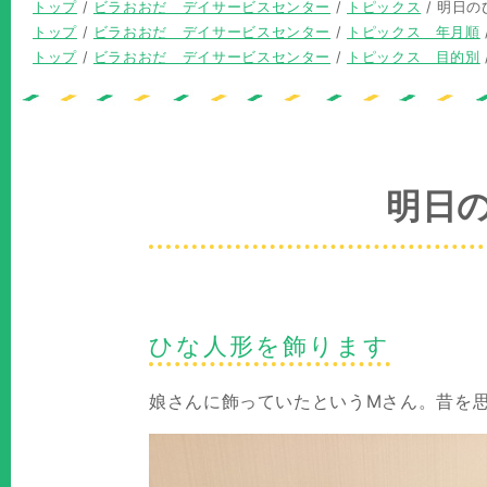
現
トップ
/
ビラおおだ デイサービスセンター
/
トピックス
/
明日の
在
現
トップ
/
ビラおおだ デイサービスセンター
/
トピックス 年月順
の
在
現
トップ
/
ビラおおだ デイサービスセンター
/
トピックス 目的別
位
の
在
置：
位
の
置：
位
置：
明日
ひな人形を飾ります
娘さんに飾っていたというMさん。昔を