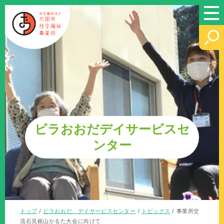
このページの本文へ
ビラおおだデイサービスセ
ンター
現
トップ
/
ビラおおだ デイサービスセンター
/
トピックス
/
事業所交
在
流石見銀山かるた大会に向けて