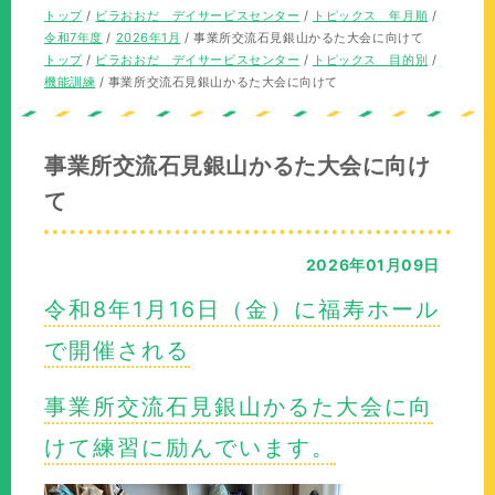
の
現
トップ
/
ビラおおだ デイサービスセンター
/
トピックス 年月順
/
位
在
令和7年度
/
2026年1月
/
事業所交流石見銀山かるた大会に向けて
置：
の
現
トップ
/
ビラおおだ デイサービスセンター
/
トピックス 目的別
/
位
在
機能訓練
/
事業所交流石見銀山かるた大会に向けて
置：
の
位
置：
事業所交流石見銀山かるた大会に向け
て
2026年01月09日
令和8年1月16日（金）に福寿ホール
で開催される
事業所交流石見銀山かるた大会に向
けて練習に励んでいます。