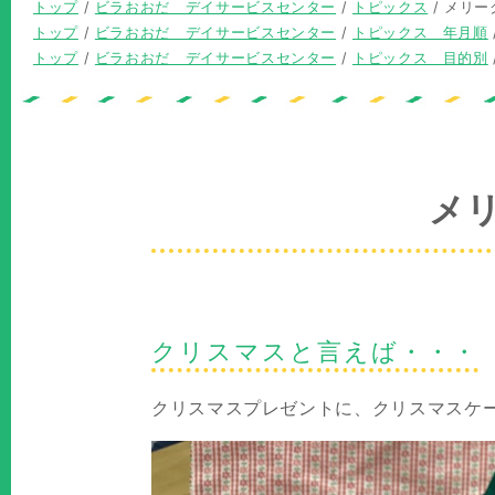
現
トップ
/
ビラおおだ デイサービスセンター
/
トピックス
/
メリー
在
現
トップ
/
ビラおおだ デイサービスセンター
/
トピックス 年月順
の
在
現
トップ
/
ビラおおだ デイサービスセンター
/
トピックス 目的別
位
の
在
置：
位
の
置：
位
置：
メ
クリスマスと言えば・・・
クリスマスプレゼントに、クリスマスケ