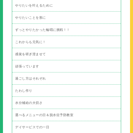
やりたいを叶えるために
やりたいことを形に
ずっとやりたかった輪唱に挑戦！！
これからも元気に！
感覚を研ぎ澄ませて
頑張っています
過ごし方はそれぞれ
たわし作り
水分補給の大切さ
選べるメニューの日＆脱水症予防教室
デイサービスでの一日