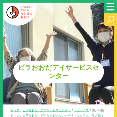
このページの本文へ
ビラおおだデイサービスセ
ンター
現
トップ
/
ビラおおだ デイサービスセンター
/
トピックス
/
気分転換
在
現
トップ
/
ビラおおだ デイサービスセンター
/
トピックス 年月順
/