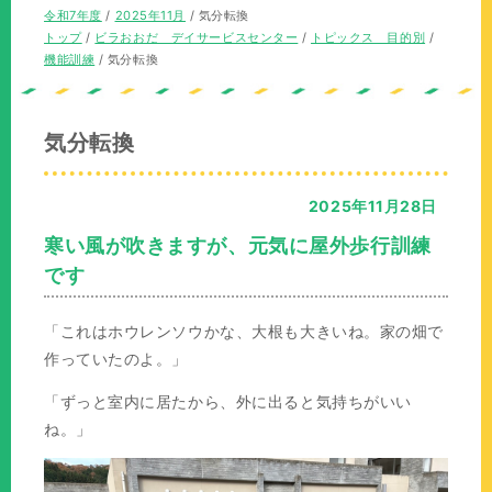
の
在
令和7年度
/
2025年11月
/
気分転換
位
の
現
トップ
/
ビラおおだ デイサービスセンター
/
トピックス 目的別
/
置：
位
在
機能訓練
/
気分転換
置：
の
位
置：
気分転換
2025年11月28日
寒い風が吹きますが、元気に屋外歩行訓練
です
「これはホウレンソウかな、大根も大きいね。家の畑で
作っていたのよ。」
「ずっと室内に居たから、外に出ると気持ちがいい
ね。」