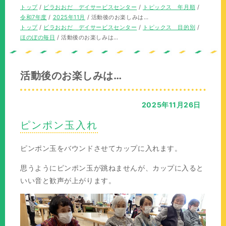
の
現
トップ
/
ビラおおだ デイサービスセンター
/
トピックス 年月順
/
位
在
令和7年度
/
2025年11月
/
活動後のお楽しみは…
置：
の
現
トップ
/
ビラおおだ デイサービスセンター
/
トピックス 目的別
/
位
在
ほのぼの毎日
/
活動後のお楽しみは…
置：
の
位
置：
活動後のお楽しみは…
2025年11月26日
ピンポン玉入れ
ピンポン玉をバウンドさせてカップに入れます。
思うようにピンポン玉が跳ねませんが、カップに入ると
いい音と歓声が上がります。