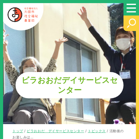
このページの本文へ
ビラおおだデイサービスセ
ンター
現
トップ
/
ビラおおだ デイサービスセンター
/
トピックス
/
活動後の
在
お楽しみは…