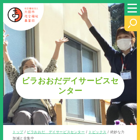
このページの本文へ
ビラおおだデイサービスセ
ンター
現
トップ
/
ビラおおだ デイサービスセンター
/
トピックス
/
絶妙な力
在
加減と全集中