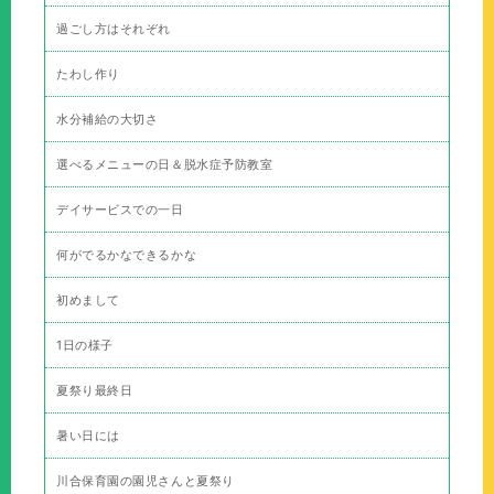
過ごし方はそれぞれ
たわし作り
水分補給の大切さ
選べるメニューの日＆脱水症予防教室
デイサービスでの一日
何がでるかなできるかな
初めまして
1日の様子
夏祭り最終日
暑い日には
川合保育園の園児さんと夏祭り