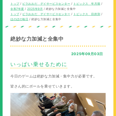
の
現
トップ
/
ビラおおだ デイサービスセンター
/
トピックス 年月順
/
位
在
令和7年度
/
2025年9月
/
絶妙な力加減と全集中
置：
の
現
トップ
/
ビラおおだ デイサービスセンター
/
トピックス 目的別
/
位
在
ほのぼの毎日
/
絶妙な力加減と全集中
置：
の
位
置：
絶妙な力加減と全集中
2025年09月03日
いっぱい乗せるために
今日のゲームは絶妙な力加減・集中力が必要です。
皆さん的にボールを乗せていきます。