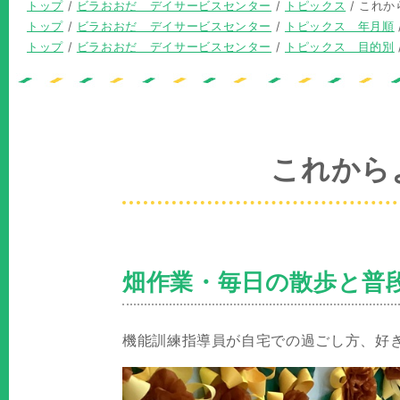
現
トップ
/
ビラおおだ デイサービスセンター
/
トピックス
/
これか
在
現
トップ
/
ビラおおだ デイサービスセンター
/
トピックス 年月順
の
在
現
トップ
/
ビラおおだ デイサービスセンター
/
トピックス 目的別
位
の
在
置：
位
の
置：
位
置：
これから
畑作業・毎日の散歩と普
機能訓練指導員が自宅での過ごし方、好