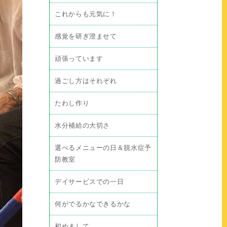
これからも元気に！
感覚を研ぎ澄ませて
頑張っています
過ごし方はそれぞれ
たわし作り
水分補給の大切さ
選べるメニューの日＆脱水症予
防教室
デイサービスでの一日
何がでるかなできるかな
初めまして