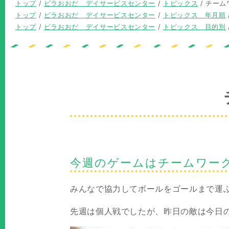
現
トップ
/
ビラおおだ デイサービスセンター
/
トピックス
/
チーム
在
現
トップ
/
ビラおおだ デイサービスセンター
/
トピックス 年月順
の
在
現
トップ
/
ビラおおだ デイサービスセンター
/
トピックス 目的別
位
の
在
置：
位
の
置：
位
置：
今週のゲームはチームワー
みんなで協力してボールをゴールまで運
先週は個人戦でしたが、昨日の敵は今日