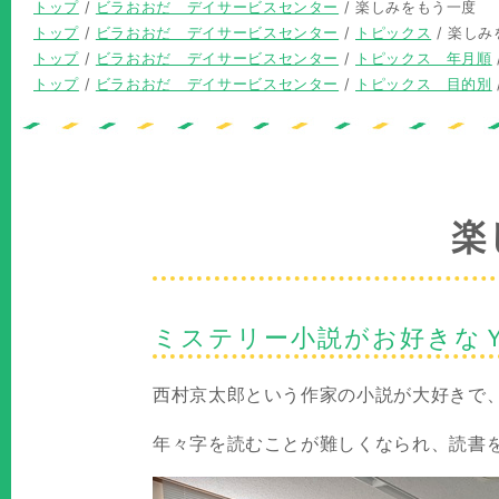
現
トップ
/
ビラおおだ デイサービスセンター
/
楽しみをもう一度
在
現
トップ
/
ビラおおだ デイサービスセンター
/
トピックス
/
楽しみ
の
在
現
トップ
/
ビラおおだ デイサービスセンター
/
トピックス 年月順
位
の
在
現
トップ
/
ビラおおだ デイサービスセンター
/
トピックス 目的別
置：
位
の
在
置：
位
の
置：
位
置：
楽
ミステリー小説がお好きな
西村京太郎という作家の小説が大好きで
年々字を読むことが難しくなられ、読書